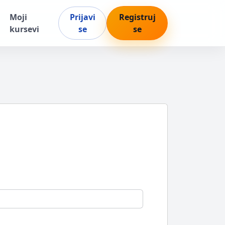
Moji
Prijavi
Registruj
kursevi
se
se