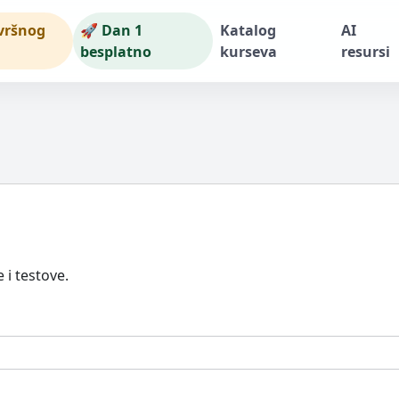
vršnog
🚀 Dan 1
Katalog
AI
besplatno
kurseva
resursi
e i testove.